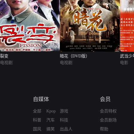
裂变
暗花（DVD版）
武当少
电视剧
电视剧
电影
自媒体
会员
全部
Kpop
游戏
会员特权
科普
汽车
科技
会员剧场
国风
搞笑
出品人
帮助