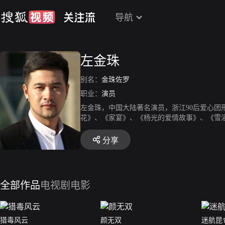
导航
左金珠
别名：
金珠佐罗
职业：
演员
左金珠，中国大陆著名演员，浙江90后爱心
花》、《家宴》、《杨光的爱情故事》、《雪
水河子歼灭战》等。
分享
全部作品
电视剧
电影
猎毒风云
颜无双
迷航昆