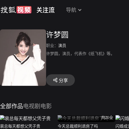
导航
许梦圆
职业：
演员
许梦圆，演员，代表作《纸飞机》等。
分享
全部作品
电视剧
电影
共20全
裴总每天都想父凭子贵
今天总裁顺利退房了吗
闪婚成