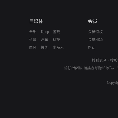
自媒体
会员
全部
Kpop
游戏
会员特权
科普
汽车
科技
会员剧场
国风
搞笑
出品人
帮助
搜狐影音
-
搜狐
请仔细阅读
搜狐视频隐私政策
、
Copyri