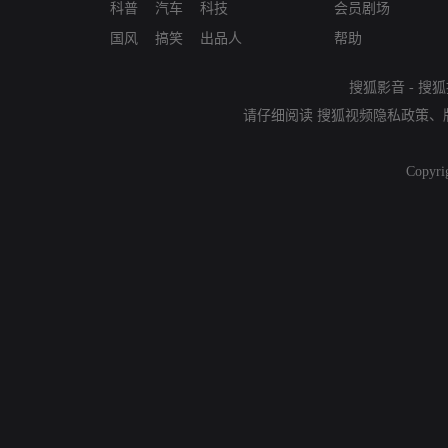
科普
汽车
科技
会员剧场
国风
搞笑
出品人
帮助
搜狐影音
-
搜狐
请仔细阅读
搜狐视频隐私政策
、
Copyri