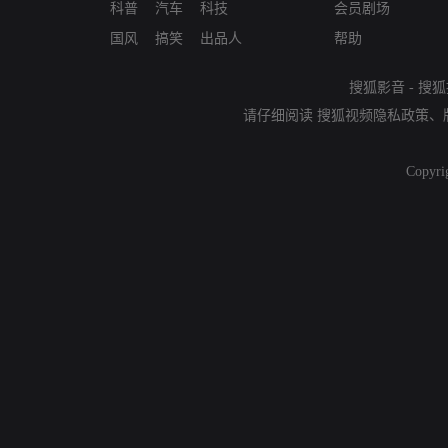
科普
汽车
科技
会员剧场
国风
搞笑
出品人
帮助
搜狐影音
-
搜狐
请仔细阅读
搜狐视频隐私政策
、
Copyri