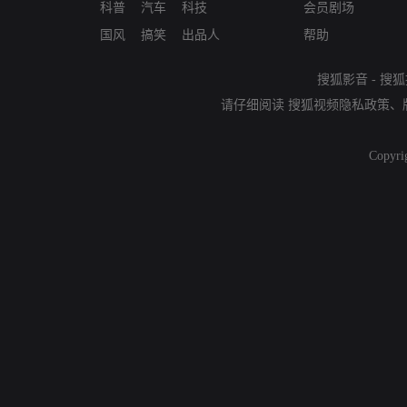
科普
汽车
科技
会员剧场
国风
搞笑
出品人
帮助
搜狐影音
-
搜狐
请仔细阅读
搜狐视频隐私政策
、
Copyri