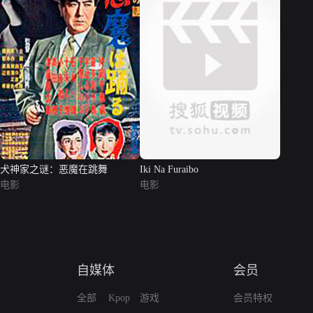
犬神家之谜：恶魔在跳舞
Iki Na Furaibo
电影
电影
自媒体
会员
全部
Kpop
游戏
会员特权