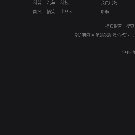
科普
汽车
科技
会员剧场
国风
搞笑
出品人
帮助
搜狐影音
-
搜狐
请仔细阅读
搜狐视频隐私政策
、
Copyri