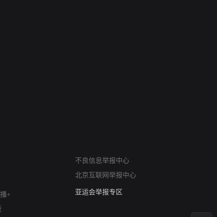
网络暴力有害信息举报
不良信息举报中心
12318 文化市场举报
算法推荐专项举报
北京互联网举报中心
亚运会举报专区
播+
涉历史虚无举报
版
网络谣言信息专项