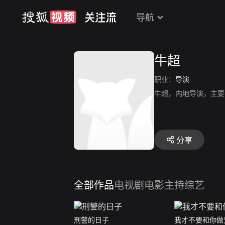
导航
牛超
职业：
导演
牛超，内地导演，主要
分享
全部作品
电视剧
电影
主持综艺
刑警的日子
我才不要和你做