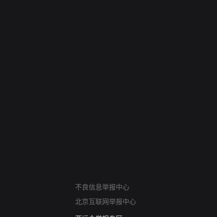
网络暴力有害信息举报
不良信息举报中心
12318 文化市场举报
北京互联网举报中心
算法推荐专项举报