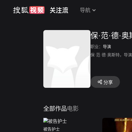
导航
保·范·德·
职业：
导演
保·范·德·奥斯特，
分享
全部作品
电影
被告护士