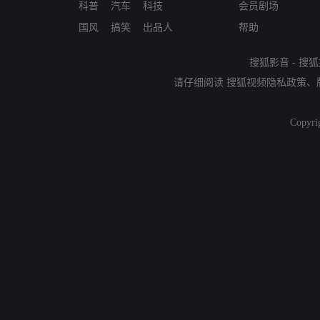
科普
汽车
科技
会员剧场
国风
搞笑
出品人
帮助
搜狐影音
-
搜狐
请仔细阅读
搜狐视频隐私政策
、
Copyri