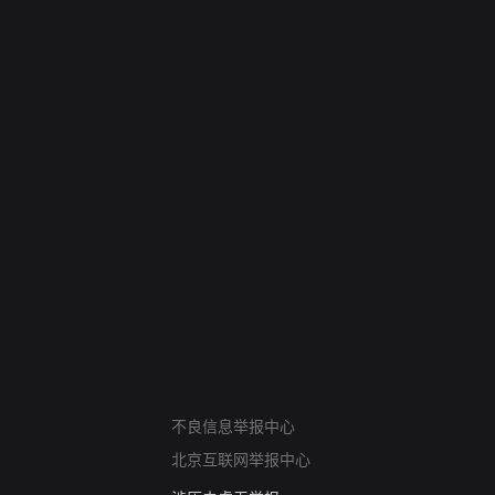
网络暴力有害信息举报
12318 文化市场举报
不良信息举报中心
算法推荐专项举报
北京互联网举报中心
亚运会举报专区