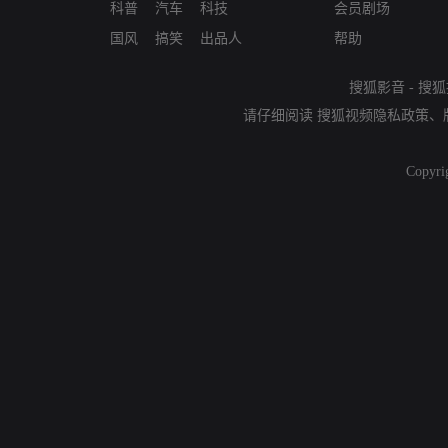
科普
汽车
科技
会员剧场
国风
搞笑
出品人
帮助
搜狐影音
-
搜狐
请仔细阅读
搜狐视频隐私政策
、
Copyri