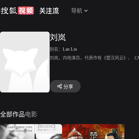
导航
刘岚
别名：
Lan Liu
刘岚，内地演员，代表作有《楚汉风云》、《
分享
全部作品
电影