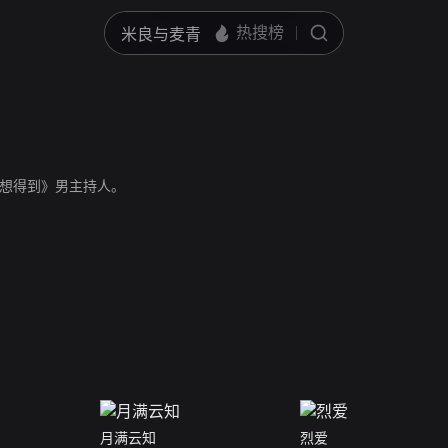
想得到》男主持人。
月满云知
烈爱