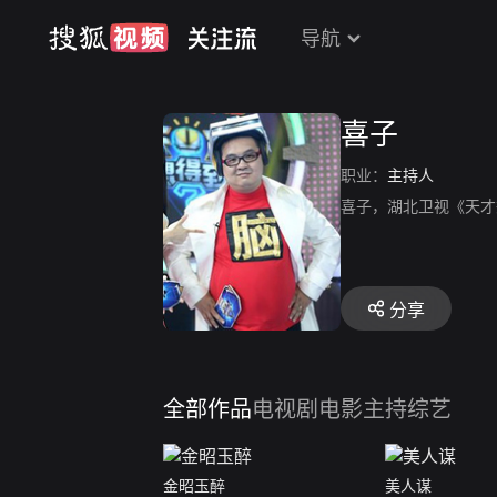
导航
喜子
职业：
主持人
喜子，湖北卫视《天才
分享
全部作品
电视剧
电影
主持综艺
金昭玉醉
美人谋