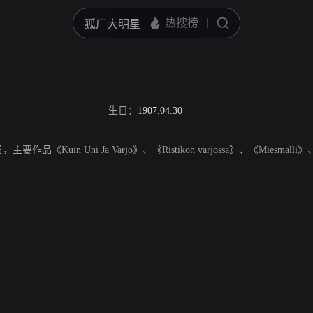
生日：
1907.04.30
主要作品《Kuin Uni Ja Varjo》、《Ristikon varjossa》、《Miesmalli》、《