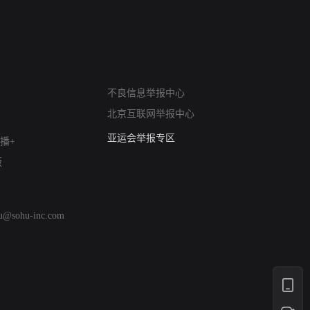
网络暴力有害信息举报
12318 文化市场举报
不良信息举报中心
算法推荐专项举报
北京互联网举报中心
亚运会举报专区
播+
涉历史虚无举报
版
网络谣言信息专项
涉政举报入口
涉未成年人举报
hu@sohu-inc.com
清朗自媒体乱象举报
涉民族宗教有害信息举报
清朗·生活服务类内容举报
清朗春节网络环境整治
涉企举报专区
AI生成内容