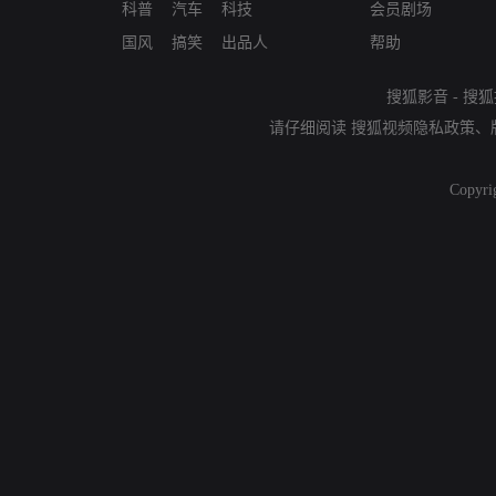
科普
汽车
科技
会员剧场
国风
搞笑
出品人
帮助
搜狐影音
-
搜狐
请仔细阅读
搜狐视频隐私政策
、
Copyri