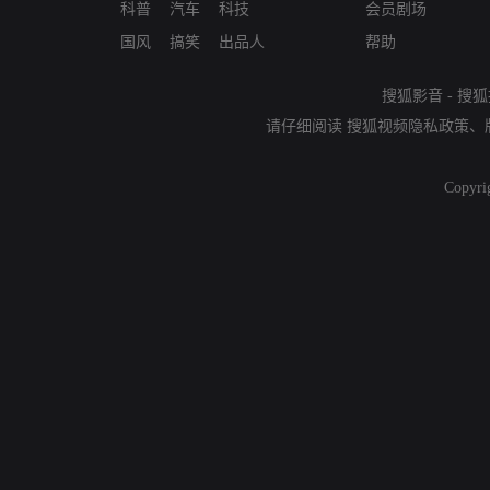
科普
汽车
科技
会员剧场
国风
搞笑
出品人
帮助
搜狐影音
-
搜狐
请仔细阅读
搜狐视频隐私政策
、
Copyri