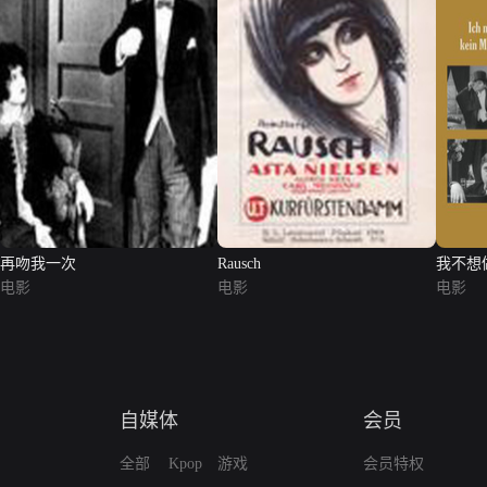
再吻我一次
Rausch
我不想
电影
电影
电影
自媒体
会员
全部
Kpop
游戏
会员特权