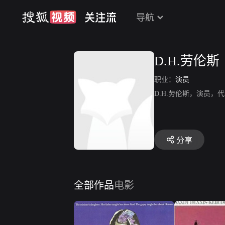
导航
D.H.劳伦斯
职业：
演员
D.H.劳伦斯，演员，
分享
全部作品
电影