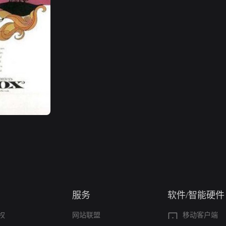
服务
软件/智能硬件
权
网站联盟
移动客户端