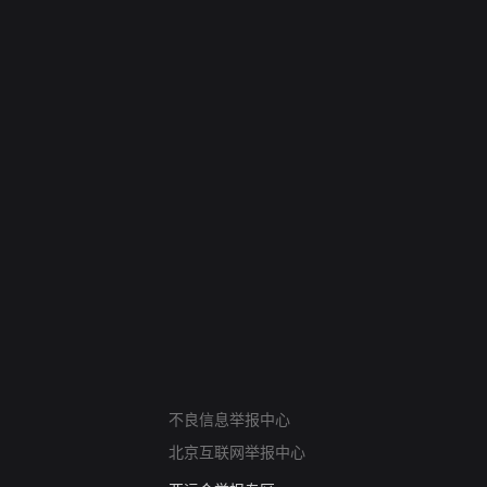
网络暴力有害信息举报
不良信息举报中心
12318 文化市场举报
北京互联网举报中心
算法推荐专项举报