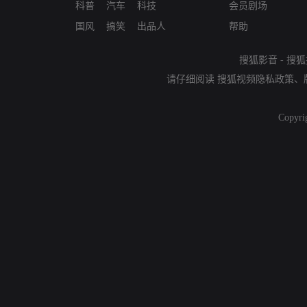
科普
汽车
科技
会员剧场
国风
搞笑
出品人
帮助
搜狐影音
-
搜狐
请仔细阅读
搜狐视频隐私政策
、
Copyri