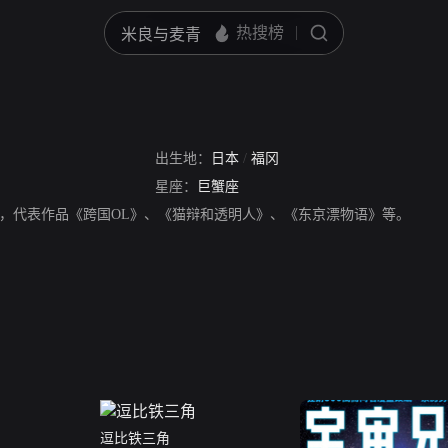
出生地：
日本
/
福冈
星座：
巨蟹座
，代表作品《跨国OL》、《猫辩和透明人》、《东京漂物语》等。
逗比铁三角