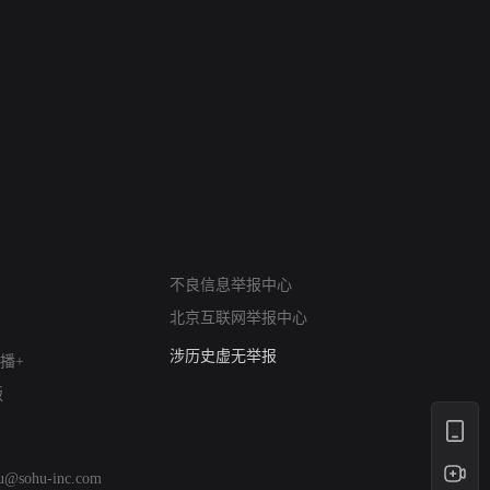
网络暴力有害信息举报
12318 文化市场举报
不良信息举报中心
算法推荐专项举报
北京互联网举报中心
亚运会举报专区
涉历史虚无举报
播+
网络谣言信息专项
版
涉政举报入口
涉未成年人举报
清朗自媒体乱象举报
hu@sohu-inc.com