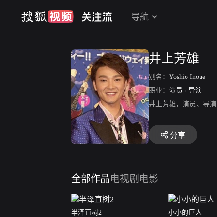
导航
井上芳雄
别名：
Yoshio Inoue
职业：
演员
/
导演
井上芳雄，演员、导演
分享
全部作品
电视剧
电影
半泽直树2
小小的巨人