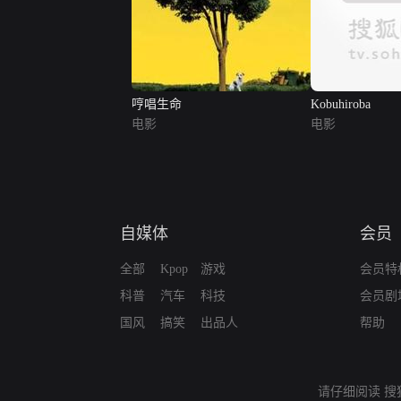
哼唱生命
Kobuhiroba
电影
电影
自媒体
会员
全部
Kpop
游戏
会员特
科普
汽车
科技
会员剧
国风
搞笑
出品人
帮助
请仔细阅读
搜