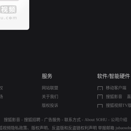
服务
软件/智能硬件
权
网站联盟
移动客户端
场
关于我们
搜狐影音
直
版权投诉
搜狐视频TV
搜狐影音
-
搜狐招聘
-
广告服务
-
联系方式
-
About SOHU
-
公司介绍
狐视频隐私政策
、
版权声明
、
反盗版和反盗链权利声明
举报邮箱
jubaoso