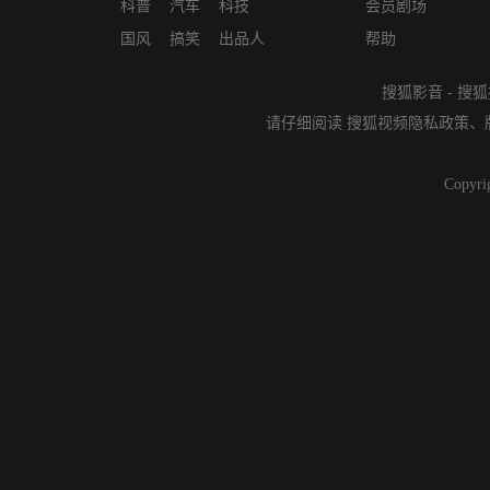
科普
汽车
科技
会员剧场
国风
搞笑
出品人
帮助
搜狐影音
-
搜狐
请仔细阅读
搜狐视频隐私政策
、
Copyri