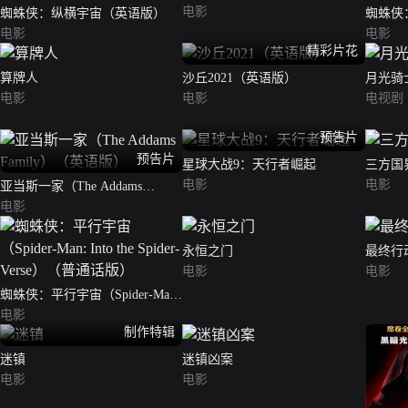
电影
蜘蛛侠：纵横宇宙（英语版）
蜘蛛侠
电影
电影
精彩片花
算牌人
沙丘2021（英语版）
月光骑
电影
电影
电视剧
预告片
预告片
星球大战9：天行者崛起
三方国
电影
电影
亚当斯一家（The Addams
Family）（英语版）
电影
永恒之门
最终行
电影
电影
蜘蛛侠：平行宇宙（Spider-Man:
Into the Spider-Verse）（普通话
电影
制作特辑
版）
迷镇
迷镇凶案
电影
电影