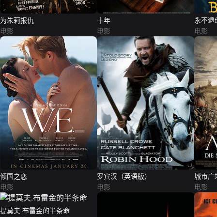
为朱莉报仇
十年
永不退
电影
电影
电影
倾国之恋
罗宾汉（英语版）
城市广
电影
电影
电影
提莫夫.布雷金的半条命