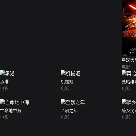
星球大
电影
承诺
机械姬
莫哈维
电影
电影
电影
亡命地中海
至暴之年
醉乡民
电影
电影
电影