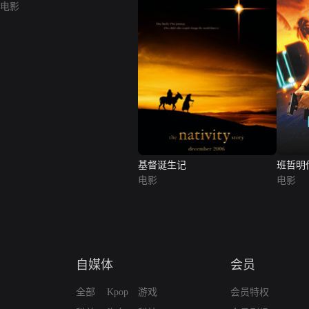
电影
基督诞生记
班哲明
电影
电影
自媒体
会员
全部
Kpop
游戏
会员特权