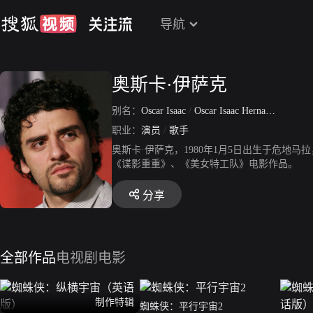
导航
奥斯卡·伊萨克
别名：
Oscar Isaac
/
Oscar Isaac Hernandez
职业：
演员
/
歌手
奥斯卡·伊萨克，1980年1月5日出生于危
《谍影重重》、《美女特工队》电影作品。
分享
全部作品
电视剧
电影
制作特辑
蜘蛛侠：平行宇宙2