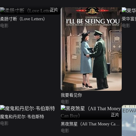
正片
柔肠寸断（Love Letters）
荣华富
电影
电影
我要看见你
电影
正片
魔鬼和丹尼尔·韦伯斯特
电影
黑夜煞星（All That Money Can
Buy）
电影