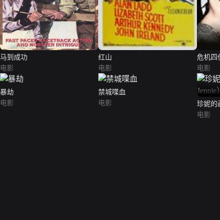
马到成功
红山
危机四
电影
电影
电影
暴劫
禁城喋血
电影
电影
珍妮的画像
电影