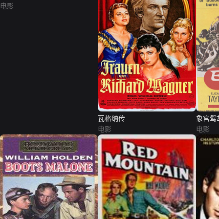
电影
瓦格纳传
象宫鸳
电影
电影