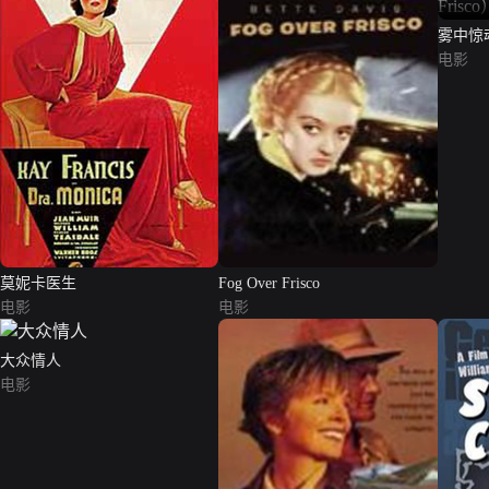
雾中惊魂（
电影
莫妮卡医生
Fog Over Frisco
电影
电影
大众情人
电影