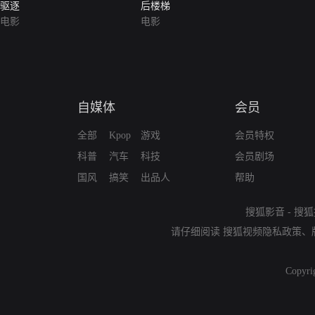
驱逐
后楼梯
电影
电影
自媒体
会员
全部
Kpop
游戏
会员特权
科普
汽车
科技
会员剧场
国风
搞笑
出品人
帮助
搜狐影音
-
搜狐
请仔细阅读
搜狐视频隐私政策
、
Copyri