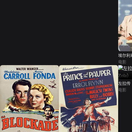
埃尔利
电影
左拉传（Th
Zola）
电影