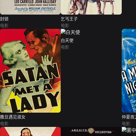
封锁
乞丐王子
电影
电影
白天使
电影
撒旦遇见淑女
仲夏夜
电影
电影