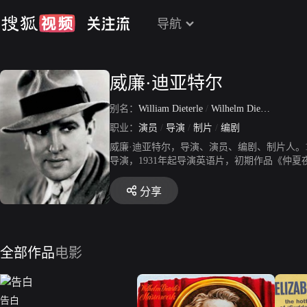
导航
威廉·迪亚特尔
别名：
William Dieterle
/
Wilhelm Dieterle
/
The I
职业：
演员
/
导演
/
制片
/
编剧
威廉·迪亚特尔，导演、演员、编剧、制片人。1
导演，1931年起导演英语片，初期作品《仲
流的青年导演，以后的爱情文艺片《香笺泪》
分享
全部作品
电影
告白