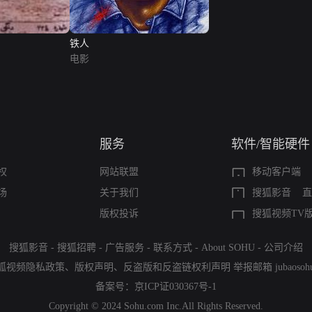
铁人
电影
服务
软件/智能硬件
权
网站联盟
移动客户端
场
关于我们
搜狐影音
直
版权投诉
搜狐视频TV
搜狐影音
-
搜狐招聘
-
广告服务
-
联系方式
-
About SOHU
-
公司介绍
狐视频隐私政策
、
版权声明
、
反盗版和反盗链权利声明
举报邮箱
jubaoso
备案号：
京ICP证030367号-1
Copyright © 2024 Sohu.com Inc.All Rights Reserved.