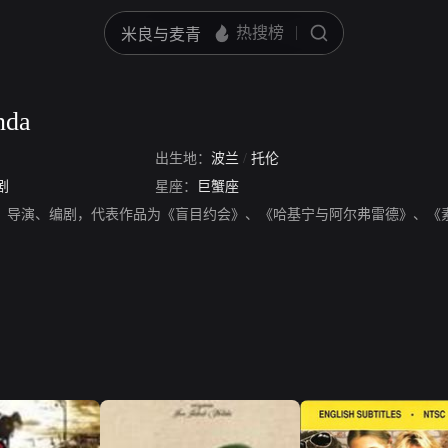
nda
出生地：
波兰
/
托伦
剧
星座：
巨蟹座
nda，演员、导演、编剧，代表作品为《盲目约会》、《哈基宁与阿尔弗雷德》、