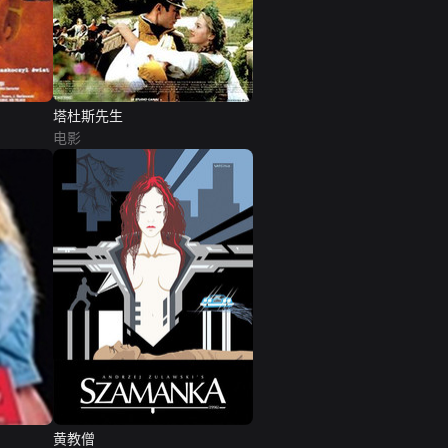
塔杜斯先生
电影
黄教僧