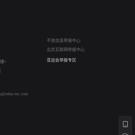
网络暴力有害信息举报
不良信息举报中心
12318 文化市场举报
北京互联网举报中心
算法推荐专项举报
亚运会举报专区
播+
涉历史虚无举报
版
网络谣言信息专项
涉政举报入口
涉未成年人举报
hu@sohu-inc.com
清朗自媒体乱象举报
涉民族宗教有害信息举报
清朗·生活服务类内容举报
清朗春节网络环境整治
涉企举报专区