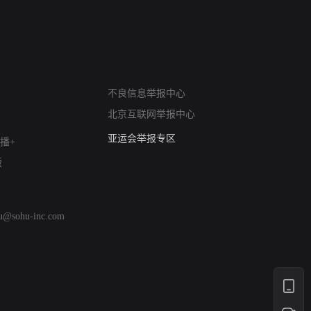
网络暴力有害信息举报
不良信息举报中心
12318 文化市场举报
北京互联网举报中心
算法推荐专项举报
亚运会举报专区
播+
涉历史虚无举报
版
网络谣言信息专项
涉政举报入口
涉未成年人举报
hu@sohu-inc.com
清朗自媒体乱象举报
涉民族宗教有害信息举报
清朗·生活服务类内容举报
清朗春节网络环境整治
涉企举报专区