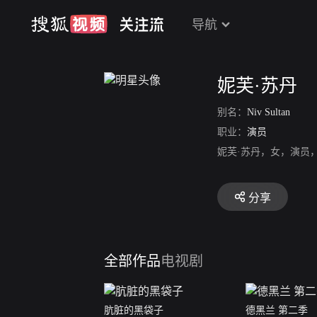
导航
妮芙·苏丹
别名：
Niv Sultan
职业：
演员
妮芙·苏丹，女，演员
分享
全部作品
电视剧
肮脏的黑袋子
德黑兰 第二季