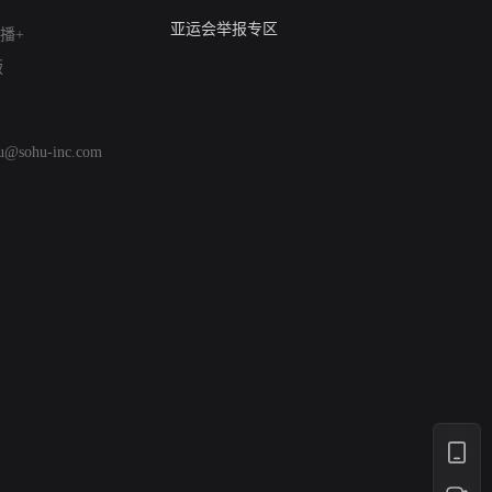
算法推荐专项举报
亚运会举报专区
播+
涉历史虚无举报
版
网络谣言信息专项
涉政举报入口
涉未成年人举报
hu@sohu-inc.com
清朗自媒体乱象举报
涉民族宗教有害信息举报
清朗·生活服务类内容举报
清朗春节网络环境整治
涉企举报专区
AI生成内容
打假治敲
网络暴力有害信息举报
12318 文化市场举报
算法推荐专项举报
亚运会举报专区
涉历史虚无举报