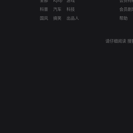
全部
Kpop
游戏
会员特
科普
汽车
科技
会员剧
国风
搞笑
出品人
帮助
请仔细阅读
搜