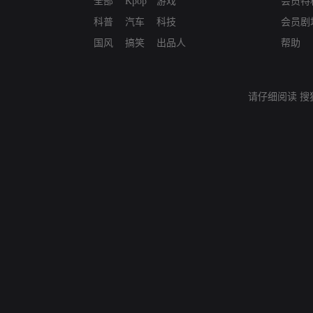
全部
Kpop
游戏
会员特
科普
汽车
科技
会员剧
国风
搞笑
出品人
帮助
请仔细阅读
搜