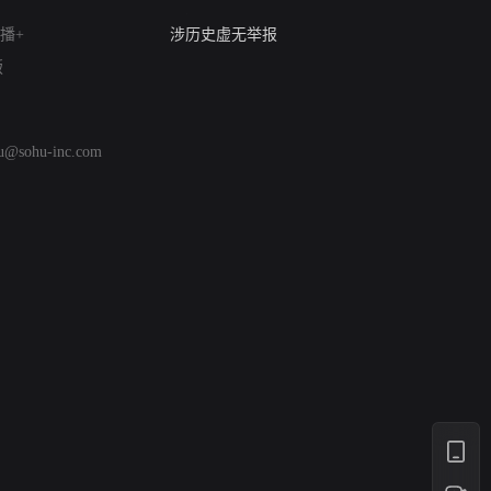
亚运会举报专区
涉历史虚无举报
播+
网络谣言信息专项
版
涉政举报入口
涉未成年人举报
清朗自媒体乱象举报
hu@sohu-inc.com
涉民族宗教有害信息举报
清朗·生活服务类内容举报
清朗春节网络环境整治
涉企举报专区
AI生成内容
打假治敲
网络暴力有害信息举报
12318 文化市场举报
算法推荐专项举报
亚运会举报专区
涉历史虚无举报
网络谣言信息专项