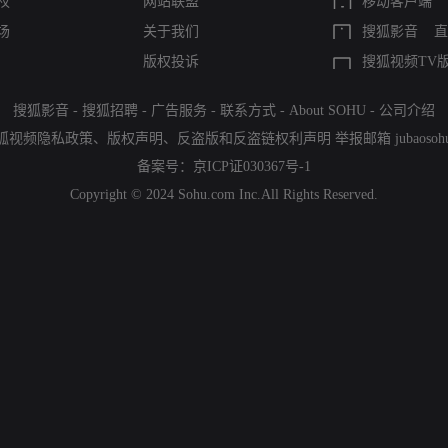
权
网站联盟
移动客户端
场
关于我们
搜狐影音
直
版权投诉
搜狐视频TV
搜狐影音
-
搜狐招聘
-
广告服务
-
联系方式
-
About SOHU
-
公司介绍
狐视频隐私政策
、
版权声明
、
反盗版和反盗链权利声明
举报邮箱
jubaoso
备案号：
京ICP证030367号-1
Copyright © 2024 Sohu.com Inc.All Rights Reserved.