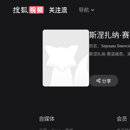
导航
斯涅扎纳·
别名：
Snjezana Sinovci
斯涅扎纳·赛诺维奇，
分享
自媒体
会员