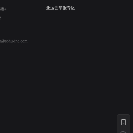
算法推荐专项举报
亚运会举报专区
播+
涉历史虚无举报
版
网络谣言信息专项
涉政举报入口
涉未成年人举报
hu@sohu-inc.com
清朗自媒体乱象举报
涉民族宗教有害信息举报
清朗·生活服务类内容举报
清朗春节网络环境整治
涉企举报专区
AI生成内容
打假治敲
网络暴力有害信息举报
12318 文化市场举报
算法推荐专项举报
亚运会举报专区
涉历史虚无举报