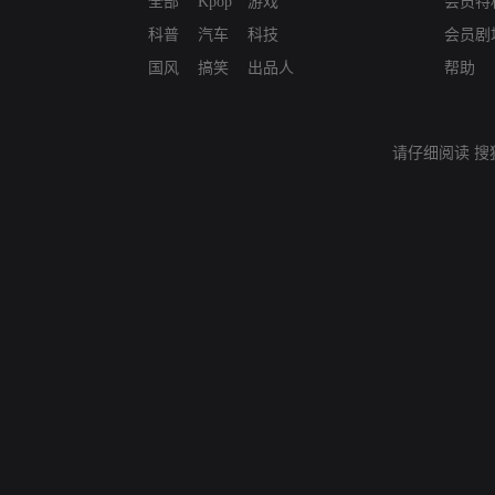
全部
Kpop
游戏
会员特
科普
汽车
科技
会员剧
国风
搞笑
出品人
帮助
请仔细阅读
搜