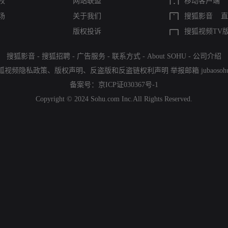
权
网站联盟
移动客户端
场
关于我们
搜狐影音
直
版权投诉
搜狐视频TV
搜狐影音
-
搜狐招聘
-
广告服务
-
联系方式
-
About SOHU
-
公司介绍
狐视频隐私政策
、
版权声明
、
反盗版和反盗链权利声明
举报邮箱
jubaoso
备案号：
京ICP证030367号-1
Copyright © 2024 Sohu.com Inc.All Rights Reserved.