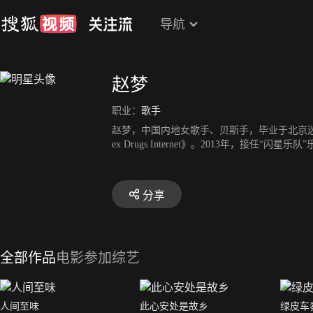
导航
赵梦
职业：
歌手
赵梦，中国内地女歌手、贝斯手，毕业于北京迷笛
ex Drugs Internet》。2013年，接
辑《充满希望》。2018年，获得第九届中国摇
电影《我是监护人》演唱片尾曲《不完美主角》
浪第三季》。
分享
全部作品
电影
参加综艺
人间至味
此心安处是故乡
绿皮车