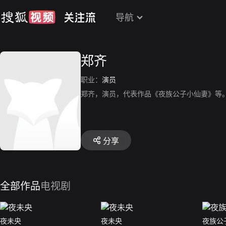
导航
郑齐
职业：
演员
郑齐，演员，代表作品《夜族公子小仙妻》等
分享
全部作品
电视剧
夜未央
夜未央
夜族公