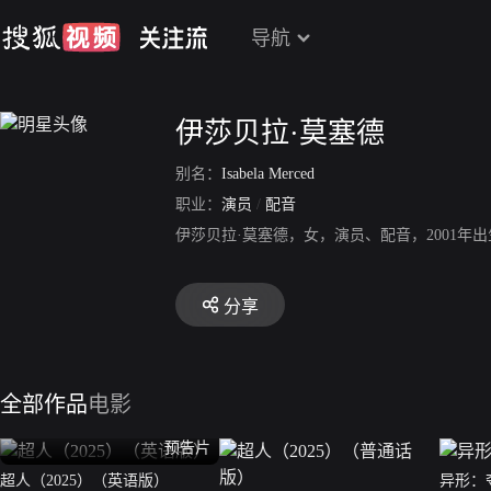
导航
伊莎贝拉·莫塞德
别名：
Isabela Merced
职业：
演员
/
配音
伊莎贝拉·莫塞德，女，演员、配音，2001
分享
全部作品
电影
预告片
超人（2025）（英语版）
异形：