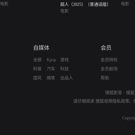
电影
电影
超人（2025）（普通话版）
电影
自媒体
会员
全部
Kpop
游戏
会员特权
科普
汽车
科技
会员剧场
国风
搞笑
出品人
帮助
搜狐影音
-
搜狐
请仔细阅读
搜狐视频隐私政策
、
Copyri