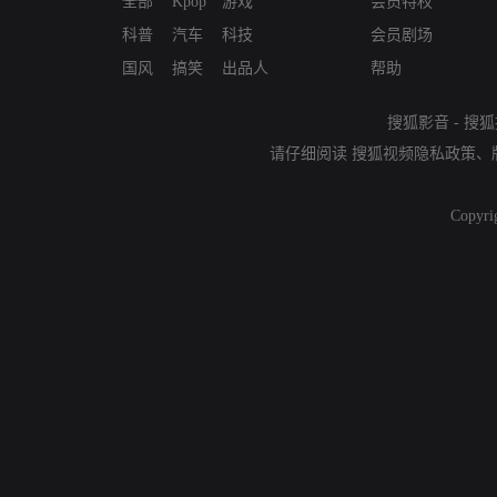
全部
Kpop
游戏
会员特权
科普
汽车
科技
会员剧场
国风
搞笑
出品人
帮助
搜狐影音
-
搜狐
请仔细阅读
搜狐视频隐私政策
、
Copyri