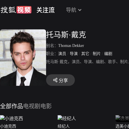
导航
托马斯·戴克
别名：
Thomas Dekker
职业：
演员
/
导演
/
其它
/
制片
/
编剧
托马斯·戴克，演员、导演、编剧、歌手、制
分享
全部作品
电视剧
电影
小迪克西
经纪人
选美小姐（