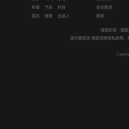
科普
汽车
科技
会员剧场
国风
搞笑
出品人
帮助
搜狐影音
-
搜狐
请仔细阅读
搜狐视频隐私政策
、
Copyri