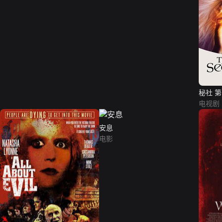
秘社 
电视剧
安息
电影