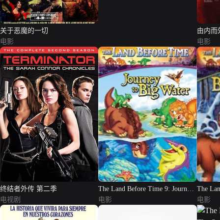
关于恶魔的一切
由内而
电影
电影
终结者外传 第二季
The Land Before Time 9: Journey
The Lan
电视剧
to the Big Water
电影
Freeze
电影