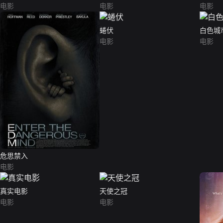
电影
电影
电影
蜷伏
白色城
电影
电影
危思禁入
电影
真实电影
天使之冠
电影
电影