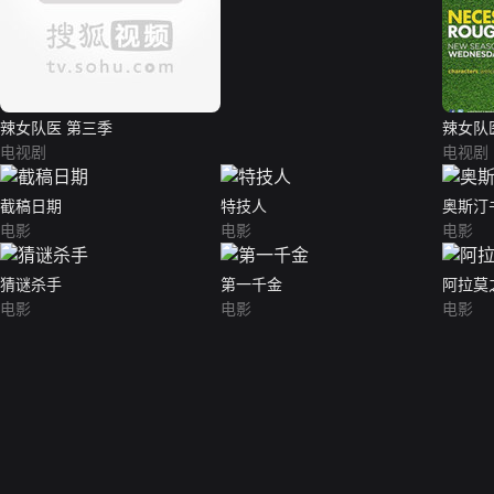
辣女队医 第三季
辣女队
电视剧
电视剧
截稿日期
特技人
奥斯汀
电影
电影
电影
猜谜杀手
第一千金
阿拉莫
电影
电影
电影