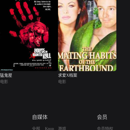
猛鬼屋
求爱X档案
电影
电影
自媒体
会员
全部
Kpop
游戏
会员特权