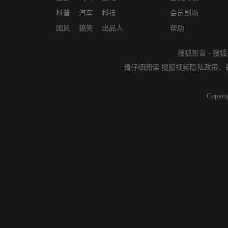
科普
汽车
科技
会员剧场
国风
搞笑
出品人
帮助
搜狐影音
-
搜狐
请仔细阅读
搜狐视频隐私政策
、
Copyri