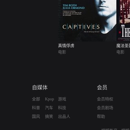
真情俘虏
魔法圣
电影
电影
自媒体
会员
全部
Kpop
游戏
会员特权
科普
汽车
科技
会员剧场
国风
搞笑
出品人
帮助