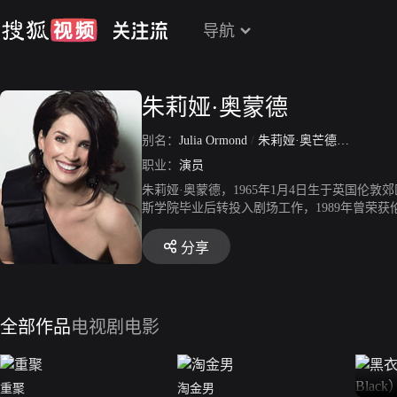
导航
朱莉娅·奥蒙德
别名：
Julia Ormond
/
朱莉娅·奥芒德
/
Julia Ka
职业：
演员
朱莉娅·奥蒙德，1965年1月4日生于英国
斯学院毕业后转投入剧场工作，1989年曾荣
分享
全部作品
电视剧
电影
重聚
淘金男