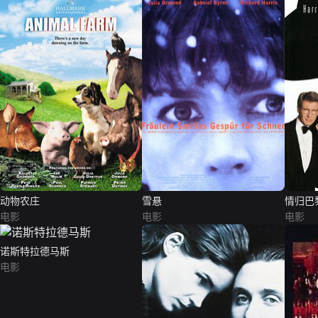
动物农庄
雪悬
情归巴
电影
电影
电影
诺斯特拉德马斯
电影