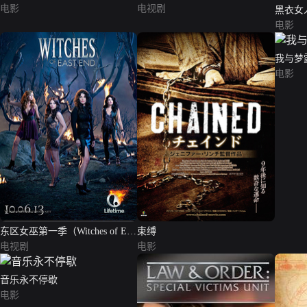
电影
电视剧
黑衣女人（
电影
我与梦
电影
东区女巫第一季（Witches of East
束缚
End Season 1）
电视剧
电影
音乐永不停歇
电影