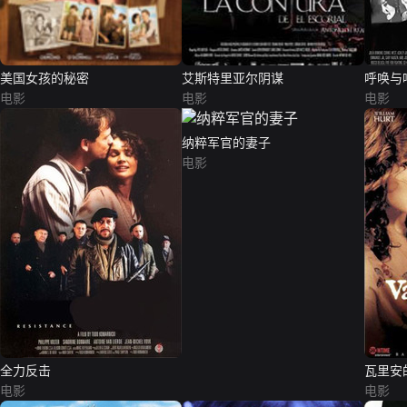
美国女孩的秘密
艾斯特里亚尔阴谋
呼唤与
电影
电影
电影
纳粹军官的妻子
电影
全力反击
瓦里安
电影
电影