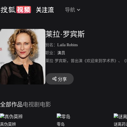
导航
莱拉·罗宾斯
别名：
Laila Robins
职业：
演员
莱拉·罗宾斯，曾出演《欢迎来到学术界》、
分享
全部作品
电视剧
电影
真伪莫辨
零岛
谜离药