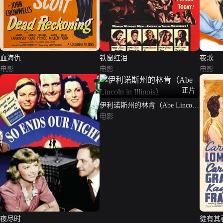
血海仇
铁窗红泪
夜歌
电影
电影
电影
正片
伊利诺斯州的林肯（Abe Lincoln
in Illinois）
电影
夜尽时
徒有其