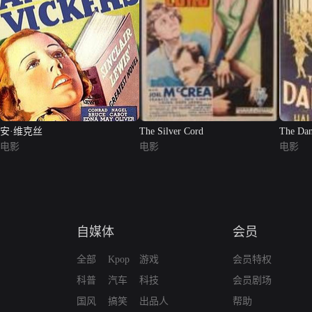
安·维克丝
The Silver Cord
The Dan
电影
电影
电影
自媒体
会员
全部
Kpop
游戏
会员特权
科普
汽车
科技
会员剧场
国风
搞笑
出品人
帮助