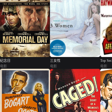
纪念日
三女性
Top Secr
电影
电影
电影