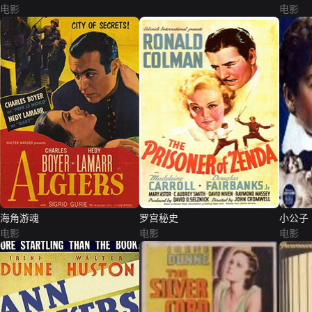
电影
电影
海角游魂
罗宫秘史
小公子
电影
电影
电影