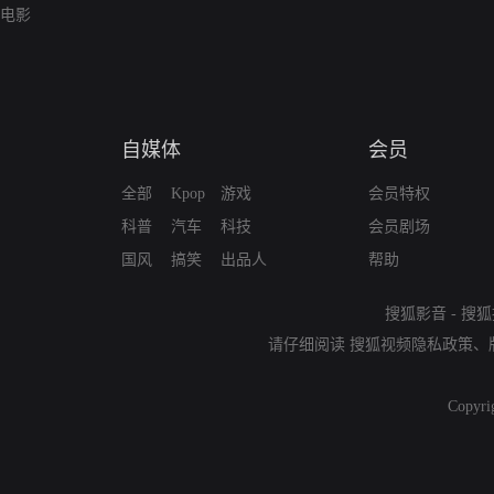
电影
自媒体
会员
全部
Kpop
游戏
会员特权
科普
汽车
科技
会员剧场
国风
搞笑
出品人
帮助
搜狐影音
-
搜狐
请仔细阅读
搜狐视频隐私政策
、
Copyri