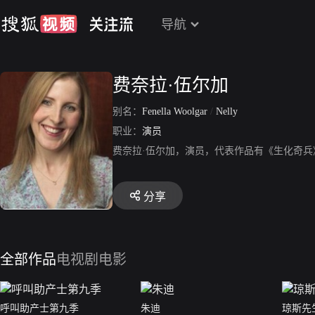
导航
费奈拉·伍尔加
别名：
Fenella Woolgar
/
Nelly
职业：
演员
费奈拉·伍尔加，演员，代表作品有《生化奇
分享
全部作品
电视剧
电影
呼叫助产士第九季
朱迪
琼斯先