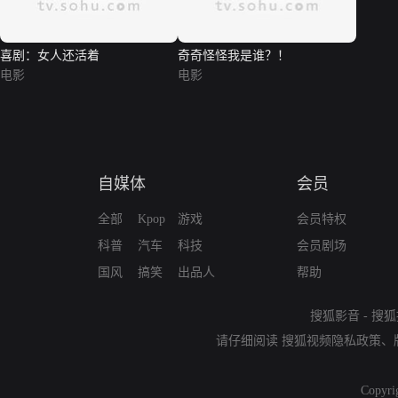
喜剧：女人还活着
奇奇怪怪我是谁？！
电影
电影
自媒体
会员
全部
Kpop
游戏
会员特权
科普
汽车
科技
会员剧场
国风
搞笑
出品人
帮助
搜狐影音
-
搜狐
请仔细阅读
搜狐视频隐私政策
、
Copyri