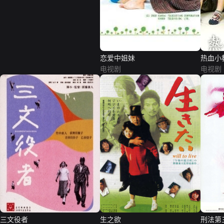
恋爱中姐妹
热血小
电视剧
电视剧
三文役者
生之欲
刑法第