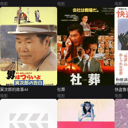
电影
电影
电影
寅次郎的故事44
社葬
快盗鲁
电影
电影
电影