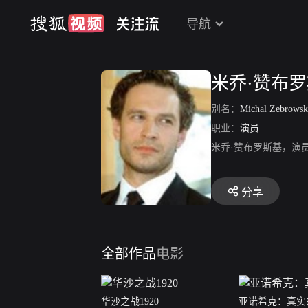
导航
米乔·赞布
别名：
Michal Zebrowsk
职业：
演员
米乔·赞布罗斯基，演
分享
全部作品
电影
华沙之战1920
亚诺希克：真实