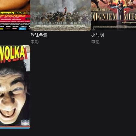
欧陆争霸
火与剑
电影
电影