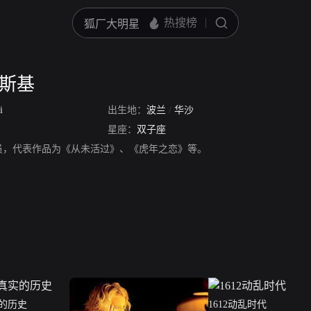
罗斯基
i
出生地：
波兰
/
华沙
星座：
双子座
员，代表作品为《从未活过》、《虎年之恋》等。
的历史
1612动乱时代