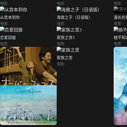
电影
电影
电影
从宫本到你
海兽之子（日语版）
漫长的
电影
电影
电影
恋爱回旋
家族之苦3
她不知
电影
电影
电影
家族之苦
电影