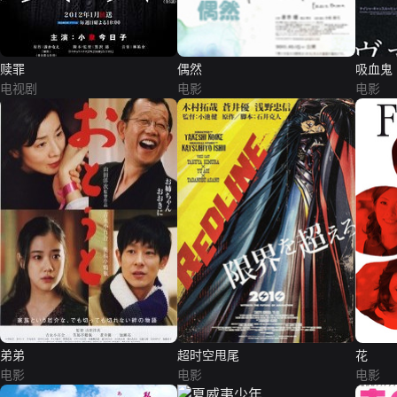
赎罪
偶然
吸血鬼
电视剧
电影
电影
弟弟
超时空甩尾
花
电影
电影
电影