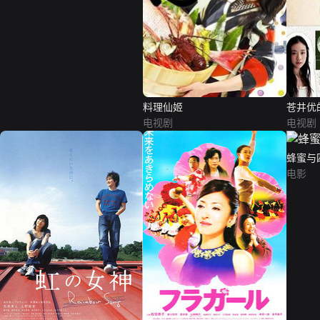
料理仙姬
苍井优
电视剧
电视剧
蜂蜜与
电影