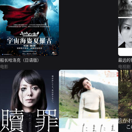
船长哈洛克（日语版）
最远的
电影
电视剧