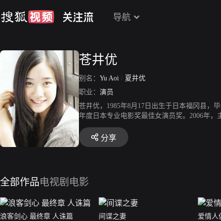
导航
苍井优
别名：
Yu Aoi
/
夏井优
职业：
演员
苍井优，1985年8月17日出生于日本福冈县，
年度日本专业电影奖最佳女演员奖。2006年，
年，主演真人版电影《虫师》，凭借该片获第20
《浪客剑心》。2013年，出演家庭影片《东京家
分享
年，主演剧情片《跨越栅栏》和悬疑片《安昙春
影旬报奖最佳女主角；同年，出演漫改真人版电影
的告别》；9月，主演剧情片《从宫本到你》。2
日，凭借《间谍之妻》获得第15届亚洲电影大
全部作品
电视剧
电影
浪客剑心 最终章 人诛篇
间谍之妻
爱情人