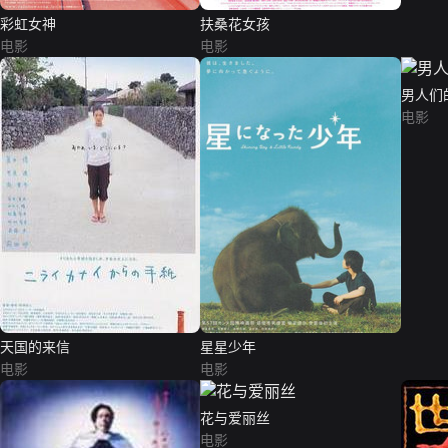
彩虹女神
扶桑花女孩
电影
电影
男人们
电影
天国的来信
星星少年
电影
电影
花与爱丽丝
电影