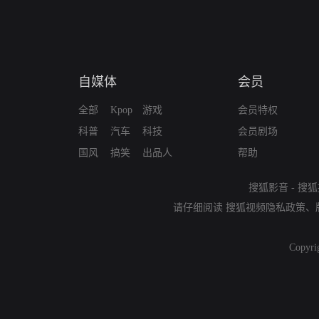
自媒体
会员
全部
Kpop
游戏
会员特权
科普
汽车
科技
会员剧场
国风
搞笑
出品人
帮助
搜狐影音
-
搜狐
请仔细阅读
搜狐视频隐私政策
、
Copyri