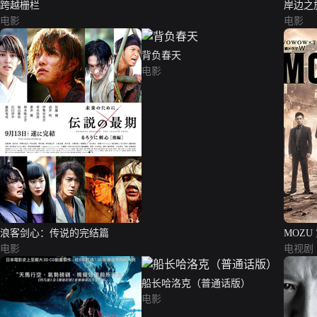
跨越栅栏
岸边之
电影
电影
背负春天
电影
浪客剑心：传说的完结篇
MOZU
电影
电视剧
船长哈洛克（普通话版）
电影