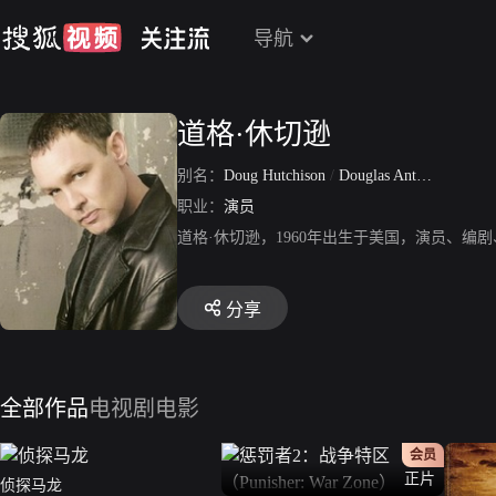
导航
道格·休切逊
别名：
Doug Hutchison
/
Douglas Anthony Hutchison
职业：
演员
道格·休切逊，1960年出生于美国，演员、编
分享
全部作品
电视剧
电影
会员
正片
侦探马龙