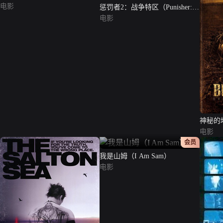
电影
惩罚者2：战争特区（Punisher:
War Zone）
电影
神秘的
电影
正片
会员
我是山姆（I Am Sam）
电影