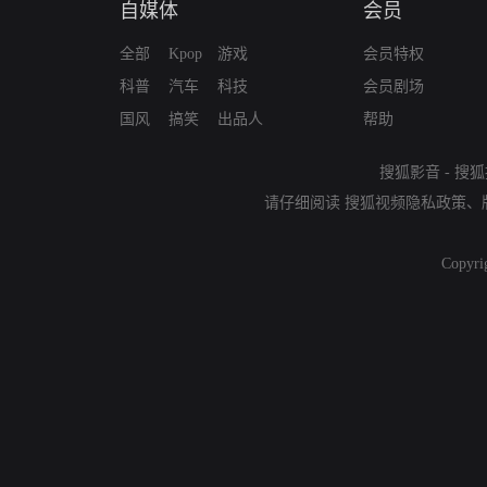
自媒体
会员
全部
Kpop
游戏
会员特权
科普
汽车
科技
会员剧场
国风
搞笑
出品人
帮助
搜狐影音
-
搜狐
请仔细阅读
搜狐视频隐私政策
、
Copyri