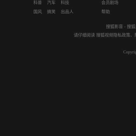
科普
汽车
科技
会员剧场
国风
搞笑
出品人
帮助
搜狐影音
-
搜狐
请仔细阅读
搜狐视频隐私政策
、
Copyri