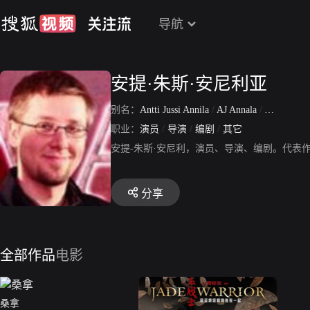
导航
安提·朱斯·安尼利亚
别名：
Antti Jussi Annila
/
AJ Annala
/
AJ Annila
职业：
演员
/
导演
/
编剧
/
其它
安提-朱斯·安尼利，演员、导演、编剧。代表
分享
全部作品
电影
桑拿