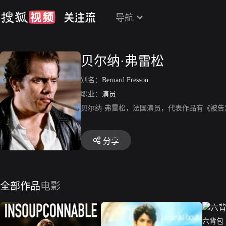
导航
贝尔纳·弗雷松
别名：
Bernard Fresson
职业：
演员
贝尔纳·弗雷松，法国演员，代表作品有《被告
分享
全部作品
电影
六背包