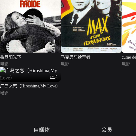
撒旦阳光下
马克思与拾荒者
cume de
电影
电影
电影
正片
广岛之恋（Hiroshima,My Love）
电影
自媒体
会员