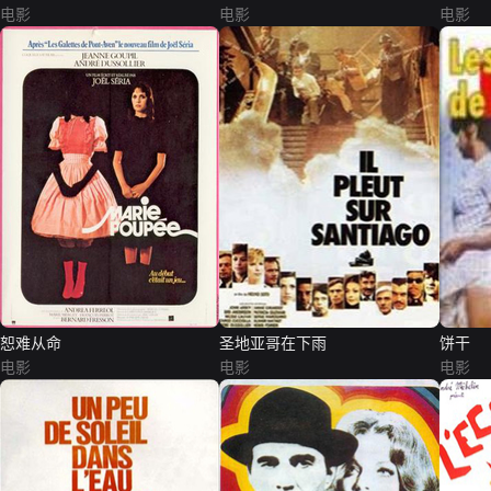
电影
电影
电影
恕难从命
圣地亚哥在下雨
饼干
电影
电影
电影