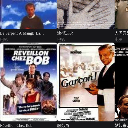
Le Serpent A MangE La
浪得过火
人间喜
Grenouille
电影
电影
电影
Réveillon Chez Bob
服务员
站起来