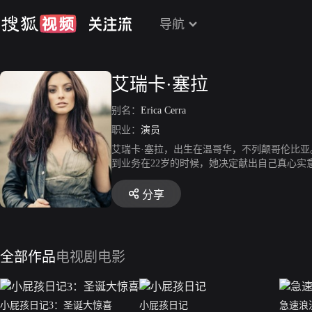
导航
艾瑞卡·塞拉
别名：
Erica Cerra
职业：
演员
艾瑞卡·塞拉，出生在温哥华，不列颠哥伦比
到业务在22岁的时候，她决定献出自己真心实意，
娜。艾瑞卡曾与喜欢的洛丽塔Davidovich
当Druxman；“米高梅的死像我一样”。其
分享
以独特迷人的冷艳气质与精致五官，和惹火的身材
全部作品
电视剧
电影
小屁孩日记3：圣诞大惊喜
小屁孩日记
急速浪