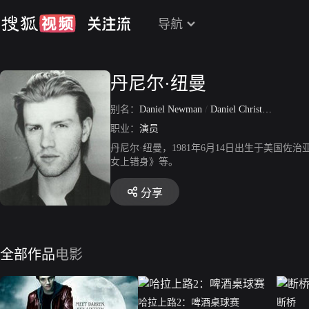
导航
丹尼尔·纽曼
别名：
Daniel Newman
/
Daniel Christopher Newman
职业：
演员
丹尼尔·纽曼，1981年6月14日出生于美
女上错身》等。
分享
全部作品
电影
哈拉上路2：啤酒桌球赛
断桥