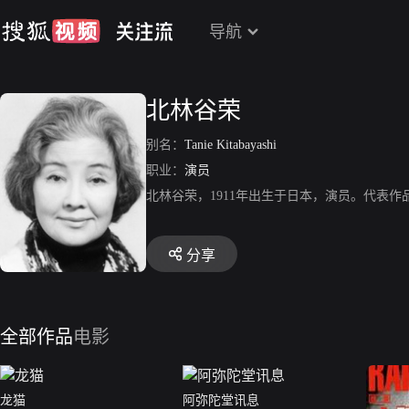
导航
北林谷荣
别名：
Tanie Kitabayashi
职业：
演员
北林谷荣，1911年出生于日本，演员。代表
分享
全部作品
电影
龙猫
阿弥陀堂讯息