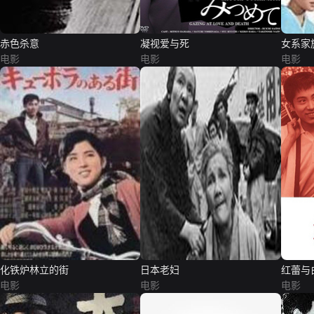
赤色杀意
凝视爱与死
女系家
电影
电影
电影
化铁炉林立的街
日本老妇
红蕾与
电影
电影
电影