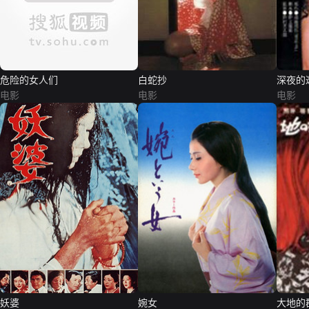
危险的女人们
白蛇抄
深夜的
电影
电影
电影
妖婆
婉女
大地的