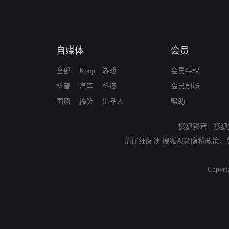
自媒体
会员
全部
Kpop
游戏
会员特权
科普
汽车
科技
会员剧场
国风
搞笑
出品人
帮助
搜狐影音
-
搜狐
请仔细阅读
搜狐视频隐私政策
、
Copyri