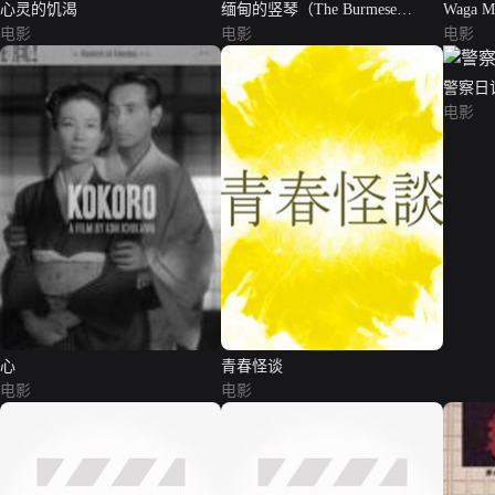
心灵的饥渴
缅甸的竖琴（The Burmese
Waga M
电影
Harp）
电影
电影
警察日
电影
心
青春怪谈
电影
电影