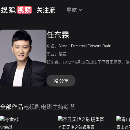
导航
任东霖
别名：
Neno
/
Demerval Teixeira Rodrigues
/
Dong
职业：
演员
任东霖，1942年6月15日出生于巴西圣保罗
分享
全部作品
电视剧
电影
主持综艺
夺金战
齐丑无艳之破镜重圆
青山遮