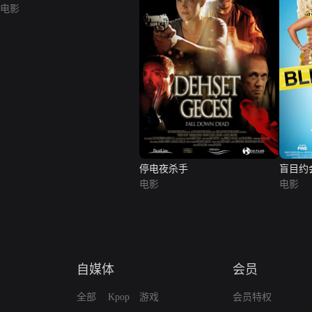
电影
停电夜杀手
盲目约
电影
电影
自媒体
会员
全部
Kpop
游戏
会员特权