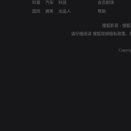
科普
汽车
科技
会员剧场
国风
搞笑
出品人
帮助
搜狐影音
-
搜狐
请仔细阅读
搜狐视频隐私政策
、
Copyri