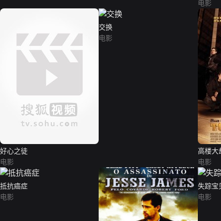
电影
交换
电影
好心之徒
高楼大
电影
电影
抵抗癌症
失踪宝
电影
电影