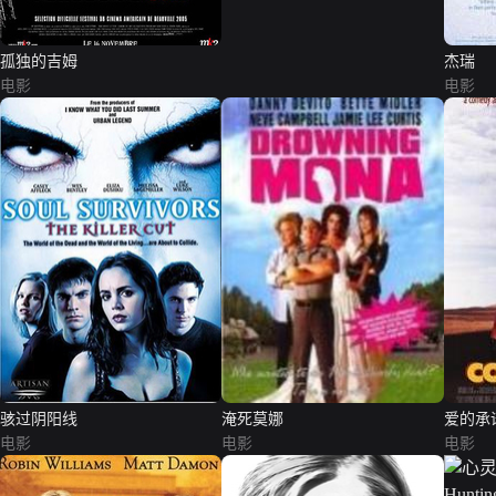
孤独的吉姆
杰瑞
电影
电影
骇过阴阳线
淹死莫娜
爱的承
电影
电影
电影