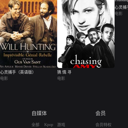
心灵捕手（
（普通
电影
心灵捕手（英语版）
猜.情.寻
电影
电影
自媒体
会员
全部
Kpop
游戏
会员特权