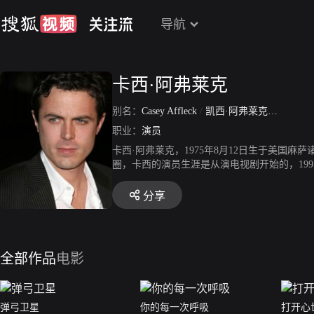
导航
卡西·阿弗莱克
别名：
Casey Affleck
/
凯西·阿弗莱克
/
Caleb Ca
职业：
演员
卡西·阿弗莱克，1975年8月12日生于美国
圈，卡西的演员生涯是从演电视剧开始的，19
不少关注。2007年是卡西大放异彩的一年，
斯卡热门影片《神枪手之死》中饰演性格懦弱
分享
等。
全部作品
电影
弹弓卫星
你的每一次呼吸
打开心